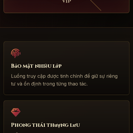
VIP
Bảo mật nhiều lớp
Luồng truy cập được tinh chỉnh để giữ sự riêng
tư và ổn định trong từng thao tác.
Phong thái thượng lưu