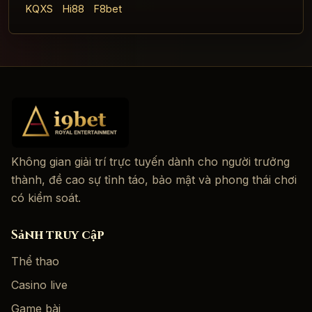
KQXS
Hi88
F8bet
Không gian giải trí trực tuyến dành cho người trưởng
thành, đề cao sự tỉnh táo, bảo mật và phong thái chơi
có kiểm soát.
Sảnh truy cập
Thể thao
Casino live
Game bài