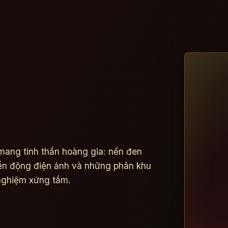
 mang tinh thần hoàng gia: nền đen
yển động điện ảnh và những phân khu
 nghiệm xứng tầm.