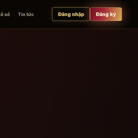
Đăng nhập
Đăng ký
ổ số
Tin tức