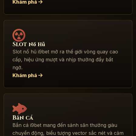
Khám phá
Slot nổ hũ
Slot nổ hũ i9bet mở ra thế giới vòng quay cao
cấp, hiệu ứng mượt và nhịp thưởng đầy bất
ngờ.
Khám phá
Bắn cá
Bắn cá i9bet mang đến sảnh săn thưởng giàu
chuyển động, biểu tượng vector sắc nét và cảm