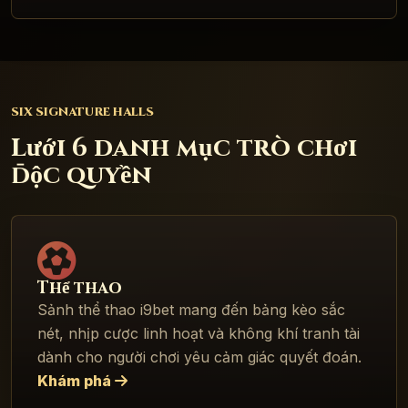
SIX SIGNATURE HALLS
Lưới 6 danh mục trò chơi
độc quyền
Thể thao
Sảnh thể thao i9bet mang đến bảng kèo sắc
nét, nhịp cược linh hoạt và không khí tranh tài
dành cho người chơi yêu cảm giác quyết đoán.
Khám phá