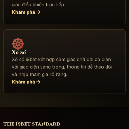
giác điều khiển trực tiếp.
Khám phá
Xổ số
Xổ số i9bet kết hợp cảm giác chờ đợi cổ điển
với giao diện sang trọng, thông tin dễ theo dõi
và nhịp tham gia rõ ràng.
Khám phá
THE I9BET STANDARD