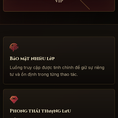
VIP
Bảo mật nhiều lớp
Luồng truy cập được tinh chỉnh để giữ sự riêng
tư và ổn định trong từng thao tác.
Phong thái thượng lưu