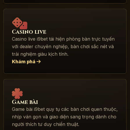
Casino live
Casino live i9bet tái hiện phòng bàn trực tuyến
với dealer chuyên nghiệp, bàn chơi sắc nét và
trải nghiệm giàu kịch tính.
Khám phá
Game bài
Game bài i9bet quy tụ các bàn chơi quen thuộc,
nhịp ván gọn và giao diện sang trọng dành cho
người thích tư duy chiến thuật.