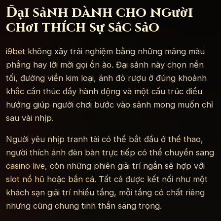
Đại sảnh dành cho người
chơi thích sự sắc sảo
i9bet
không xây trải nghiệm bằng những mảng màu
phẳng hay lời mời gọi ồn ào. Đại sảnh này chọn nền
tối, đường viền kim loại, ánh đỏ rượu ở đúng khoảnh
khắc cần thúc đẩy hành động và một cấu trúc điều
hướng giúp người chơi bước vào sảnh mong muốn chỉ
sau vài nhịp.
Người yêu nhịp tranh tài có thể bắt đầu ở
thể thao
,
người thích ánh đèn bàn trực tiếp có thể chuyển sang
casino live
, còn những phiên giải trí ngắn sẽ hợp với
slot nổ hũ
hoặc
bắn cá
. Tất cả được kết nối như một
khách sạn giải trí nhiều tầng, mỗi tầng có chất riêng
nhưng cùng chung tinh thần sang trọng.